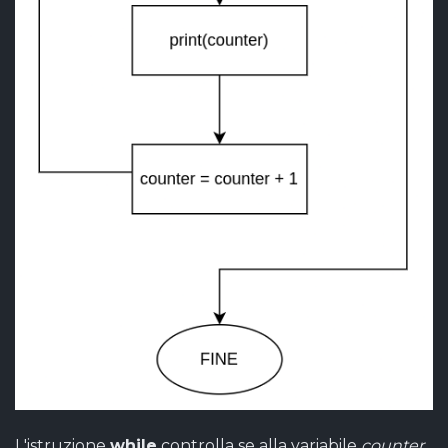
L'istruzione
while
controlla se alla variabile
counter