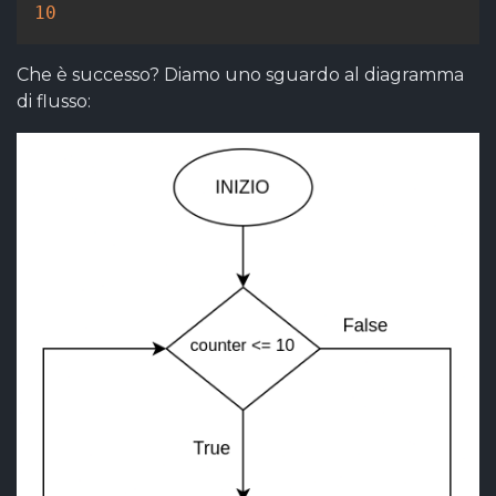
10
Che è successo? Diamo uno sguardo al diagramma
di flusso: