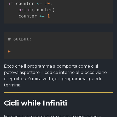
if
 counter 
<=
10
:
print
(
counter
)
    counter 
+=
1
# output:
0
Ecco che il programma si comporta come ci si
poteva aspettare: il codice interno al blocco viene
eseguito un'unica volta, e il programma quindi
termina.
Cicli while Infiniti
Ma cosa succederebbe qualora la condizione di