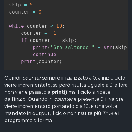
skip 
=
5
counter 
=
0
while
 counter 
<
10
:
    counter 
+=
1
if
 counter 
==
 skip
:
print
(
"Sto saltando "
+
str
(
skip
)
continue
print
(
counter
)
Quindi,
counter
sempre inizializzato a 0, a inizio ciclo
viene incrementato, se però risulta uguale a 3, allora
non viene passato a
print()
ma il ciclo si ripete
dall'inizio. Quando in
counter
è presente 9, il valore
viene incrementato portandolo a 10, e una volta
mandato in output, il ciclo non risulta più
True
e il
programma si ferma.