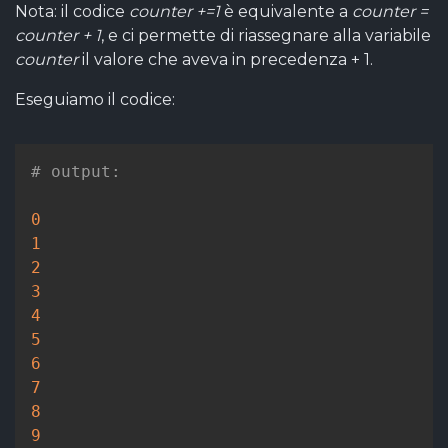
Nota: il codice
counter +=1
è equivalente a
counter =
counter + 1
, e ci permette di riassegnare alla variabile
counter
il valore che aveva in precedenza + 1.
Eseguiamo il codice:
# output:
0
1
2
3
4
5
6
7
8
9