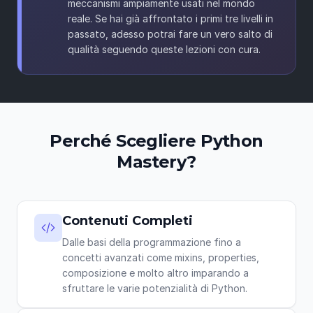
meccanismi ampiamente usati nel mondo
reale. Se hai già affrontato i primi tre livelli in
passato, adesso potrai fare un vero salto di
qualità seguendo queste lezioni con cura.
Perché Scegliere Python
Mastery?
Contenuti Completi
Dalle basi della programmazione fino a
concetti avanzati come mixins, properties,
composizione e molto altro imparando a
sfruttare le varie potenzialità di Python.