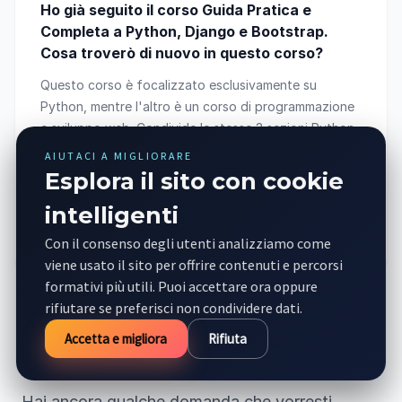
Ho già seguito il corso Guida Pratica e
Completa a Python, Django e Bootstrap.
Cosa troverò di nuovo in questo corso?
Questo corso è focalizzato esclusivamente su
Python, mentre l'altro è un corso di programmazione
e sviluppo web. Condivide le stesse 3 sezioni Python
Livello 1, 2 e 3, con l'aggiunta della Nuova Sezione
AIUTACI A MIGLIORARE
Python Livello 4 in cui si trattano argomenti e
Esplora il sito con cookie
tecniche avanzate come: composizione, ereditarietà
intelligenti
e method resolution order, mixin, decoratori e molto
altro.
Con il consenso degli utenti analizziamo come
viene usato il sito per offrire contenuti e percorsi
formativi più utili. Puoi accettare ora oppure
rifiutare se preferisci non condividere dati.
Accetta e migliora
Rifiuta
Hai ancora qualche domanda che vorresti