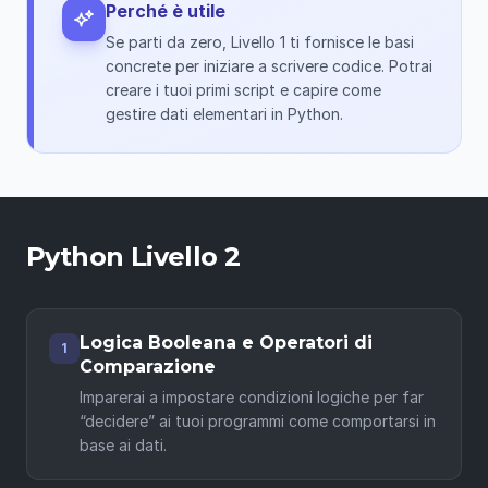
Perché è utile
Se parti da zero, Livello 1 ti fornisce le basi
concrete per iniziare a scrivere codice. Potrai
creare i tuoi primi script e capire come
gestire dati elementari in Python.
Python Livello 2
Logica Booleana e Operatori di
1
Comparazione
Imparerai a impostare condizioni logiche per far
“decidere” ai tuoi programmi come comportarsi in
base ai dati.