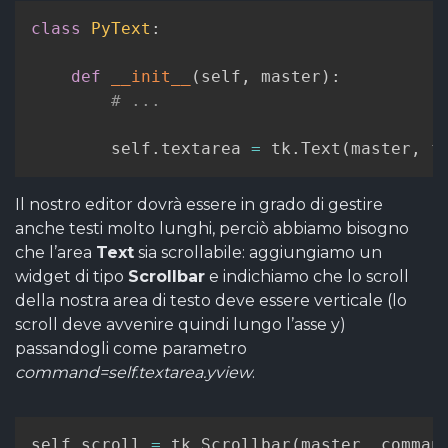
class
PyText
:
def
__init__
(
self
,
 master
)
:
# ...
        self
.
textarea 
=
 tk
.
Text
(
master
,
 f
Il nostro editor dovrà essere in grado di gestire
anche testi molto lunghi, perciò abbiamo bisogno
che l’area
Text
sia scrollabile: aggiungiamo un
widget di tipo
Scrollbar
e indichiamo che lo scroll
della nostra area di testo deve essere verticale (lo
scroll deve avvenire quindi lungo l’asse y)
passandogli come parametro
command=self.textarea.yview
.
self
.
scroll 
=
 tk
.
Scrollbar
(
master
,
 comman