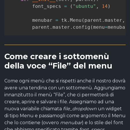
        font_specs 
=
(
"ubuntu"
,
14
)
        menubar 
=
 tk
.
Menu
(
parent
.
master
,
 
        parent
.
master
.
config
(
menu
=
menubar
Come creare i sottomenù
della voce “File” del menu
Come ogni menù che si rispetti anche il nostro dovrà
avere una tendina con un sottomenù. Aggiungiamo
innanzitutto il menù “File”, che ci permetterà di
creare, aprire e salvare i file. Assegniamo ad una
nuova variabile chiamata
file_dropdown
un widget
di tipo Menu e passiamogli come argomento il Menu
che lo contiene (ovvero
menubar
) e lo stile del font
che abbiamo specificato tramite
font_specs
.