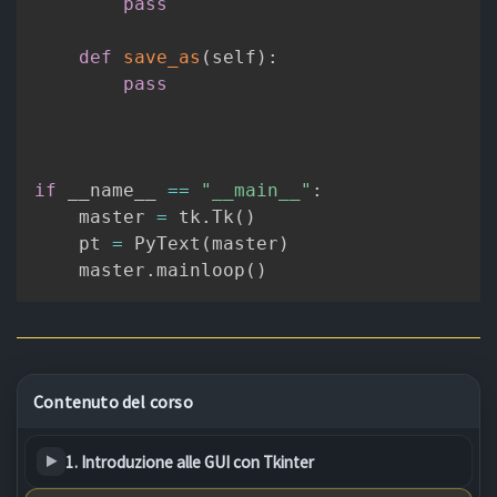
pass
def
save_as
(
self
)
:
pass
if
 __name__ 
==
"__main__"
:
    master 
=
 tk
.
Tk
(
)
    pt 
=
 PyText
(
master
)
    master
.
mainloop
(
)
Contenuto del corso
1. Introduzione alle GUI con Tkinter