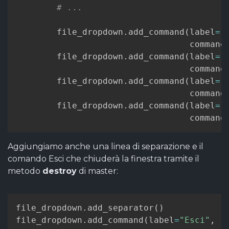
# ...
        file_dropdown
.
add_command
(
label
=
"
                                  command
        file_dropdown
.
add_command
(
label
=
"
                                  command
        file_dropdown
.
add_command
(
label
=
"
                                  command
        file_dropdown
.
add_command
(
label
=
"
                                  command
Aggiungiamo anche una linea di separazione e il
comando Esci che chiuderà la finestra tramite il
metodo
destroy
di master:
file_dropdown
.
add_separator
(
)
file_dropdown
.
add_command
(
label
=
"Esci"
,