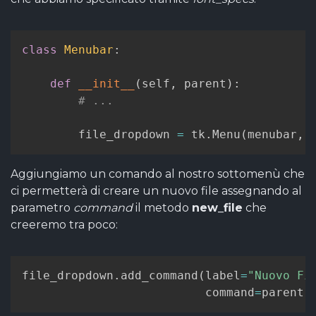
class
Menubar
:
def
__init__
(
self
,
 parent
)
:
# ...
        file_dropdown 
=
 tk
.
Menu
(
menubar
,
 
Aggiungiamo un comando al nostro sottomenù che
ci permetterà di creare un nuovo file assegnando al
parametro
command
il metodo
new_file
che
creeremo tra poco:
file_dropdown
.
add_command
(
label
=
"Nuovo Fi
                          command
=
parent
.