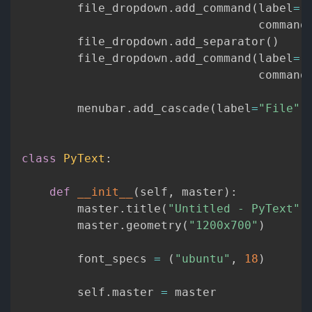
        file_dropdown
.
add_command
(
label
=
"
                                  command
        file_dropdown
.
add_separator
(
)
        file_dropdown
.
add_command
(
label
=
"
                                  command
        menubar
.
add_cascade
(
label
=
"File"
,
class
PyText
:
def
__init__
(
self
,
 master
)
:
        master
.
title
(
"Untitled - PyText"
)
        master
.
geometry
(
"1200x700"
)
        font_specs 
=
(
"ubuntu"
,
18
)
        self
.
master 
=
 master
