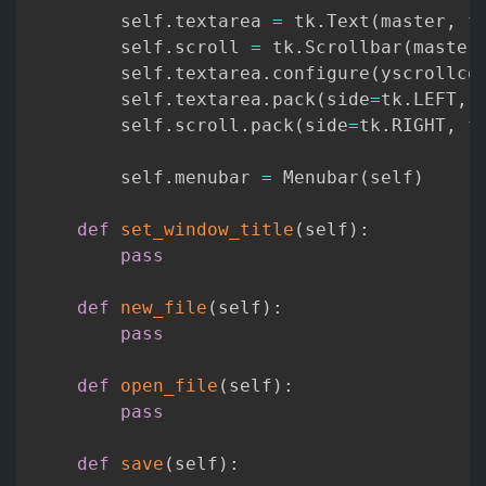
        self
.
textarea 
=
 tk
.
Text
(
master
,
 f
        self
.
scroll 
=
 tk
.
Scrollbar
(
master
        self
.
textarea
.
configure
(
yscrollco
        self
.
textarea
.
pack
(
side
=
tk
.
LEFT
,
 
        self
.
scroll
.
pack
(
side
=
tk
.
RIGHT
,
 f
        self
.
menubar 
=
 Menubar
(
self
)
def
set_window_title
(
self
)
:
pass
def
new_file
(
self
)
:
pass
def
open_file
(
self
)
:
pass
def
save
(
self
)
: