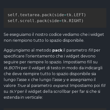
self
.
textarea
.
pack
(
side
=
tk
.
LEFT
)
self
.
scroll
.
pack
(
side
=
tk
.
RIGHT
)
Se eseguiamo il nostro codice vediamo che i widget
non riempiono tutto lo spazio disponibile.
Aggiungiamo al metodo
pack
il parametro
fill
per
specificare l’orientamento che i widget devono
seguire per riempire lo spazio. Impostiamo fill su
tk.BOTH
per il widget di testo in modo da indicargli
che deve riempire tutto lo spazio disponibile sia
lungo l’asse x che lungo l’asse y e assegniamo il
valore
True
al parametro
expand
. Impostiamo poi
fill
su
tk.Y
per il widget della scrollbar per far si che si
estenda in verticale: