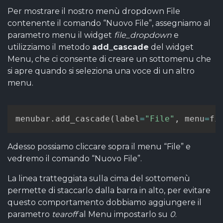
Per mostrare il nostro menù dropdown File
contenente il comando “Nuovo File”, assegniamo al
parametro menu il widget
file_dropdown
e
utilizziamo il metodo
add_cascade
del widget
Menu, che ci consente di creare un sottomenu che
si apre quando si seleziona una voce di un altro
menu.
menubar
.
add_cascade
(
label
=
"File"
,
 menu
=
fi
Adesso possiamo cliccare sopra il menu “File” e
vedremo il comando “Nuovo File”.
La linea tratteggiata sulla cima del sottomenù
permette di staccarlo dalla barra in alto, per evitare
questo comportamento dobbiamo aggiungere il
parametro
tearoff
al Menu impostarlo su
0
.