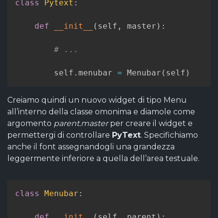
class
Pytext
:
def
__init__
(
self
,
 master
)
:
# ...
        self
.
menubar 
=
 Menubar
(
self
)
Creiamo quindi un nuovo widget di tipo Menu
all’interno della classe omonima e diamole come
argomento
parent.master
per creare il widget e
permettergi di controllare
PyText
. Specifichiamo
anche il font assegnandogli una grandezza
leggermente inferiore a quella dell’area testuale.
class
Menubar
:
def
__init__
(
self
,
 parent
)
: