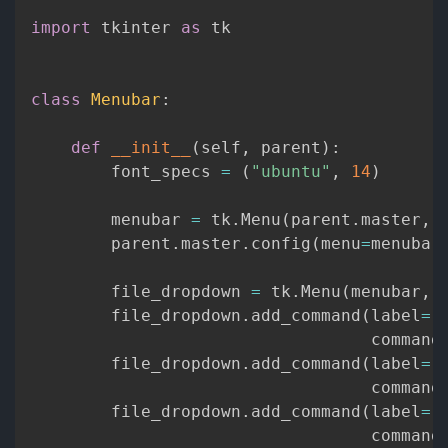
import
 tkinter 
as
 tk

class
Menubar
:
def
__init__
(
self
,
 parent
)
:
        font_specs 
=
(
"ubuntu"
,
14
)
        menubar 
=
 tk
.
Menu
(
parent
.
master
,
 
        parent
.
master
.
config
(
menu
=
menubar
        file_dropdown 
=
 tk
.
Menu
(
menubar
,
 
        file_dropdown
.
add_command
(
label
=
"
                                  command
        file_dropdown
.
add_command
(
label
=
"
                                  command
        file_dropdown
.
add_command
(
label
=
"
                                  command