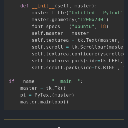
def
__init__
(
self
,
 master
)
:
        master
.
title
(
"Untitled - PyText"
)
        master
.
geometry
(
"1200x700"
)
        font_specs 
=
(
"ubuntu"
,
18
)
        self
.
master 
=
 master

        self
.
textarea 
=
 tk
.
Text
(
master
,
 f
        self
.
scroll 
=
 tk
.
Scrollbar
(
master
        self
.
textarea
.
configure
(
yscrollco
        self
.
textarea
.
pack
(
side
=
tk
.
LEFT
,
 
        self
.
scroll
.
pack
(
side
=
tk
.
RIGHT
,
 f
if
 __name__ 
==
"__main__"
:
    master 
=
 tk
.
Tk
(
)
    pt 
=
 PyText
(
master
)
    master
.
mainloop
(
)