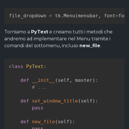
file_dropdown 
=
 tk
.
Menu
(
menubar
,
 font
=
fon
Torniamo a
PyText
e creiamo tutti i metodi che
andremo ad implementare nel Menu tramite i
comandi del sottomenu, incluso
new_file
.
class
PyText
:
def
__init__
(
self
,
 master
)
:
# ...
def
set_window_title
(
self
)
:
pass
def
new_file
(
self
)
:
pass