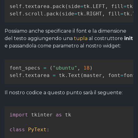
self
.
textarea
.
pack
(
side
=
tk
.
LEFT
,
 fill
=
tk
.
self
.
scroll
.
pack
(
side
=
tk
.
RIGHT
,
 fill
=
tk
.
Y
Possiamo anche specificare il font e la dimensione
del testo aggiungendo una
tupla
al costruttore
init
e passandola come parametro al nostro widget:
font_specs 
=
(
"ubuntu"
,
18
)
self
.
textarea 
=
 tk
.
Text
(
master
,
 font
=
font
Il nostro codice a questo punto sarà il seguente:
import
 tkinter 
as
 tk

class
PyText
: