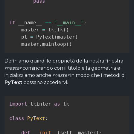
pass
if
 __name__ 
==
"__main__"
:
    master 
=
 tk
.
Tk
(
)
    pt 
=
 PyText
(
master
)
    master
.
mainloop
(
)
Definiamo quindi le proprietà della nostra finestra
master
cominciando con il titolo e la geometria e
inizializziamo anche
master
in modo che i metodi di
PyText
possano accedervi.
import
 tkinter 
as
 tk

class
PyText
:
def
__init__
(
self
,
 master
)
: