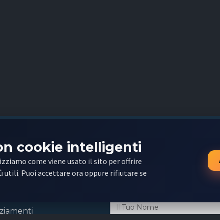
e Contatti
Iscriviti alla NewsLe
on cookie intelligenti
tra Missione
Se sei su questo sito è perch
izziamo come viene usato il sito per offrire
Iscriviti alla NewsLetter ade
taci
 utili. Puoi accettare ora oppure rifiutare se
importanti e i link più utili p
i e Condizioni
settimanalmente dalla nostr
e
&
Privacy Policy
ziamenti