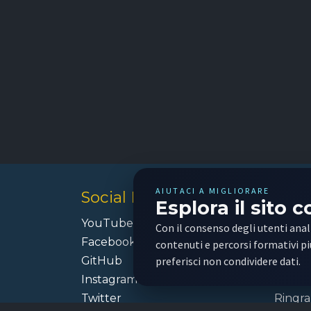
AIUTACI A MIGLIORARE
Social Network
Info 
Esplora il sito c
YouTube
La Nos
Con il consenso degli utenti anal
Facebook
Contat
contenuti e percorsi formativi più
preferisci non condividere dati.
GitHub
Termin
Instagram
Cooki
Twitter
Ringra